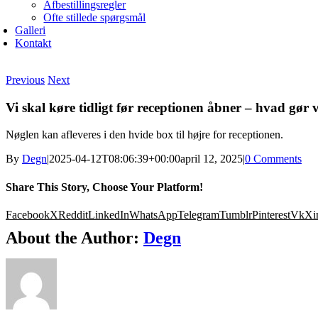
Afbestillingsregler
Ofte stillede spørgsmål
Galleri
Kontakt
Previous
Next
Vi skal køre tidligt før receptionen åbner – hvad gør 
Nøglen kan afleveres i den hvide box til højre for receptionen.
By
Degn
|
2025-04-12T08:06:39+00:00
april 12, 2025
|
0 Comments
Share This Story, Choose Your Platform!
Facebook
X
Reddit
LinkedIn
WhatsApp
Telegram
Tumblr
Pinterest
Vk
Xi
About the Author:
Degn