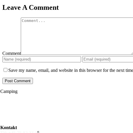
Leave A Comment
Comment
Save my name, email, and website in this browser for the next tim
Camping
Egen vogn/telt
Hytte 25 m²
Transithytte 12 m²
Sæsonpladser
Kontakt
Tlf: +45 75 82 33 3
5