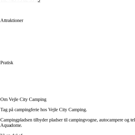
Mail: info@vejlecitycamping.dk
Attraktioner
LEGOLAND®
Lalandia Aquadome
Givskud Zoo
Kongernes Jelling
Byliv
Pratisk
Beliggenhed
Pladskort
Faciliteter
Ofte stillede spørgsmål
Om Vejle City Camping
Tag på campingferie hos Vejle City Camping.
Campingpladsen tilbyder pladser til campingvogne, autocampere og telte
Aquadome.