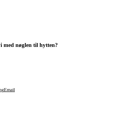
vi med nøglen til hytten?
ng
Email