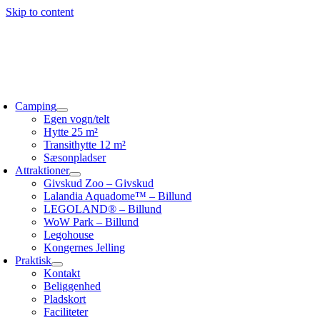
Skip to content
Camping
Egen vogn/telt
Hytte 25 m²
Transithytte 12 m²
Sæsonpladser
Attraktioner
Givskud Zoo – Givskud
Lalandia Aquadome™ – Billund
LEGOLAND® – Billund
WoW Park – Billund
Legohouse
Kongernes Jelling
Praktisk
Kontakt
Beliggenhed
Pladskort
Faciliteter