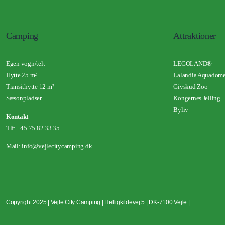
Camping
Attraktioner
Egen vogn/telt
LEGOLAND®
Hytte 25 m²
Lalandia Aquadom
Transithytte 12 m²
Givskud Zoo
Sæsonpladser
Kongernes Jelling
Byliv
Kontakt
Tlf: +45 75 82 33 3
5
Mail: info@vejlecitycamping.dk
Copyright 2025 | Vejle City Camping | Helligkildevej 5 | DK-7100 Vejle |