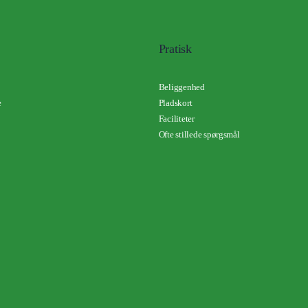
Pratisk
Beliggenhed
e
Pladskort
Faciliteter
Ofte stillede spørgsmål