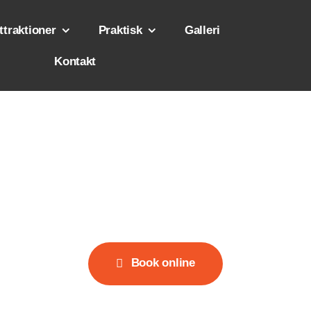
ttraktioner
Praktisk
Galleri
Kontakt
Du er her:
Home
Afbestillingsregler
Afbestillingsregler
Book online