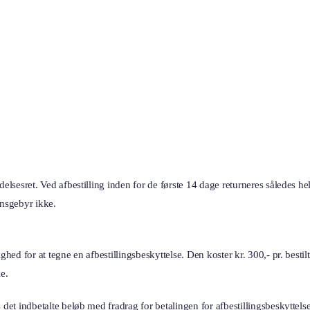
delsesret. Ved afbestilling inden for de første 14 dage returneres således h
ionsgebyr ikke.
ghed for at tegne en afbestillingsbeskyttelse. Den koster kr. 300,- pr. besti
e.
s det indbetalte beløb med fradrag for betalingen for afbestillingsbeskytte