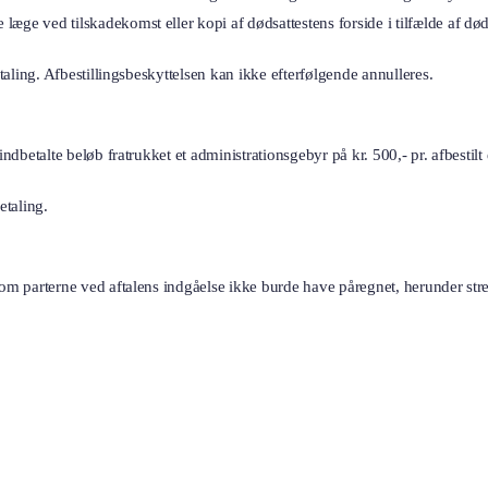
æge ved tilskadekomst eller kopi af dødsattestens forside i tilfælde af død
etaling. Afbestillingsbeskyttelsen kan ikke efterfølgende annulleres.
ndbetalte beløb fratrukket et administrationsgebyr på kr. 500,- pr. afbestilt
etaling.
som parterne ved aftalens indgåelse ikke burde have påregnet, herunder str