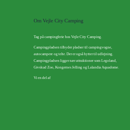
Om Vejle City Camping
Tag på campingferie hos Vejle City Camping.
Campingpladsen tilbyder pladser til campingvogne,
autocampere og telte. Der er også hytter til udlejning.
Campingpladsen ligger nær attraktioner som Legoland,
Givskud Zoo, Kongernes Jelling og Lalandia Aquadome.
Vi en del af