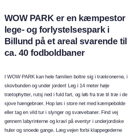
WOW PARK er en kæmpestor
lege- og forlystelsespark i
Billund på et areal svarende til
ca. 40 fodboldbaner
I WOW PARK kan hele familien boltre sig i trækronerne, i
skovbunden og under jorden! Leg i 14 meter høje
trætophytter, rutsj ned i fuld fart, og løb fra træ til træ i de
sjove hængebroer. Hop løs i store net med kæmpebolde
eller tag en vild tur i slynger og svævebaner. Find vej
gennem labyrinterne og kravl på eventyr i underjordiske
huler og snoede gange. Læg vejen forbi klappegederne