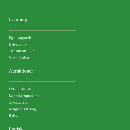
Camping
Egen vogn/telt
Hytte 25 m²
Transithytte 12 m²
Sæsonpladser
Attraktioner
LEGOLAND®
Lalandia Aquadome
Givskud Zoo
Kongernes Jelling
Byliv
Pratisk