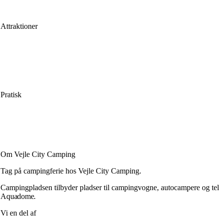
Mail: info@vejlecitycamping.dk
Attraktioner
LEGOLAND®
Lalandia Aquadome
Givskud Zoo
Kongernes Jelling
Byliv
Pratisk
Beliggenhed
Pladskort
Faciliteter
Ofte stillede spørgsmål
Om Vejle City Camping
Tag på campingferie hos Vejle City Camping.
Campingpladsen tilbyder pladser til campingvogne, autocampere og telte
Aquadome.
Vi en del af