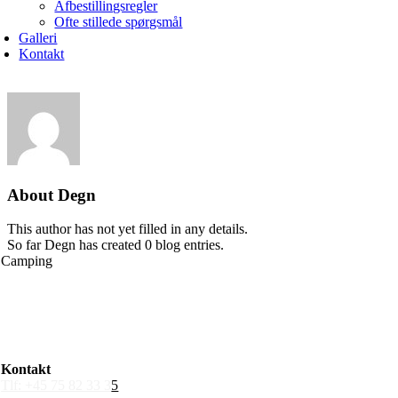
Afbestillingsregler
Ofte stillede spørgsmål
Galleri
Kontakt
About
Degn
This author has not yet filled in any details.
So far Degn has created 0 blog entries.
Camping
Egen vogn/telt
Hytte 25 m²
Transithytte 12 m²
Sæsonpladser
Kontakt
Tlf: +45 75 82 33 3
5