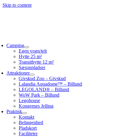
Skip to content
Camping
Egen vogn/telt
Hytte 25 m²
Transithytte 12 m²
Sæsonpladser
Attraktioner
Givskud Zoo – Givskud
Lalandia Aquadome™ – Billund
LEGOLAND® – Billund
WoW Park – Billund
Legohouse
Kongernes Jelling
Praktisk
Kontakt
Beliggenhed
Pladskort
Faciliteter