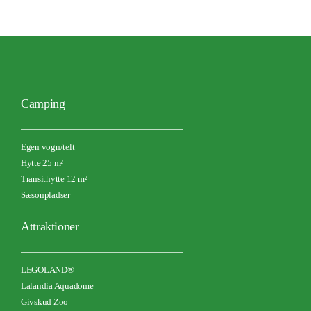
Camping
Egen vogn/telt
Hytte 25 m²
Transithytte 12 m²
Sæsonpladser
Attraktioner
LEGOLAND®
Lalandia Aquadome
Givskud Zoo