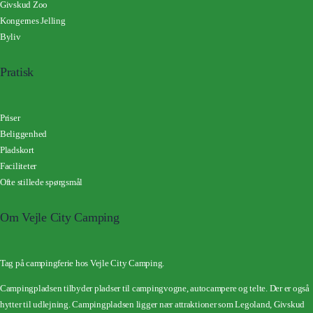
Givskud Zoo
Kongernes Jelling
Byliv
Pratisk
Priser
Beliggenhed
Pladskort
Faciliteter
Ofte stillede spørgsmål
Om Vejle City Camping
Tag på campingferie hos Vejle City Camping.
Campingpladsen tilbyder pladser til campingvogne, autocampere og telte. Der er også
hytter til udlejning.
Campingpladsen ligger nær attraktioner som Legoland, Givskud