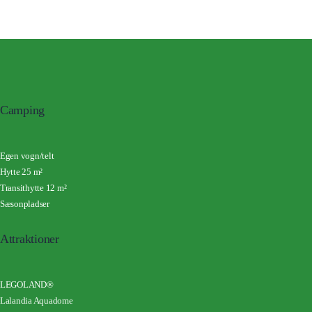
Camping
Egen vogn/telt
Hytte 25 m²
Transithytte 12 m²
Sæsonpladser
Attraktioner
LEGOLAND®
Lalandia Aquadome