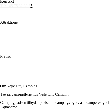
Kontakt
Tlf: +45 75 82 33 3
5
Mail: info@vejlecitycamping.dk
Attraktioner
LEGOLAND®
Lalandia Aquadome
Givskud Zoo
Kongernes Jelling
Byliv
Pratisk
Beliggenhed
Pladskort
Faciliteter
Ofte stillede spørgsmål
Om Vejle City Camping
Tag på campingferie hos Vejle City Camping.
Campingpladsen tilbyder pladser til campingvogne, autocampere og telte
Aquadome.