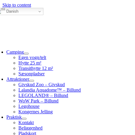
Skip to content
Danish
Camping
Egen vogn/telt
Hytte 25 m²
Transithytte 12 m²
Sæsonpladser
Attraktioner
Givskud Zoo – Givskud
Lalandia Aquadome™ – Billund
LEGOLAND® – Billund
WoW Park – Billund
Legohouse
Kongernes Jelling
Praktisk
Kontakt
Beliggenhed
Pladskort