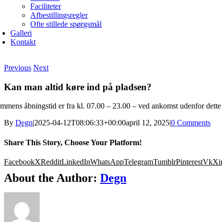
Faciliteter
Afbestillingsregler
Ofte stillede spørgsmål
Galleri
Kontakt
Previous
Next
Kan man altid køre ind på pladsen?
mmens åbningstid er fra kl. 07.00 – 23.00 – ved ankomst udenfor dette 
By
Degn
|
2025-04-12T08:06:33+00:00
april 12, 2025
|
0 Comments
Share This Story, Choose Your Platform!
Facebook
X
Reddit
LinkedIn
WhatsApp
Telegram
Tumblr
Pinterest
Vk
Xi
About the Author:
Degn