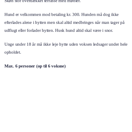
Skøn stor overdækket terrasse med møbler.
Hund er velkommen mod betaling kr. 300. Hunden må dog ikke
efterlades alene i hytten men skal altid medbringes når man tager på
udflugt eller forlader hytten. Husk hund altid skal være i snor.
Unge under 18 år må ikke leje hytte uden voksen ledsager under hele
opholdet.
Max. 6 personer (op til 6 voksne)