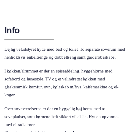
Info
Dejlig veludstyret hytte med bad og toilet. To separate soverum med
henholdsvis enkeltsenge og dobbeltseng samt garderobeskabe.
I køkken/alrummet er der en spiseafdeling, hyggehjørne med
sofabord og lænestole, TV og et velindrettet køkken med
glaskeramisk komfur, ovn, køleskab m/frys, kaffemaskine og el-
koger
Over soveværelserne er der en hyggelig høj hems med to
sovepladser, som børnene helt sikkert vil elske. Hytten opvarmes
med el-radiatorer.