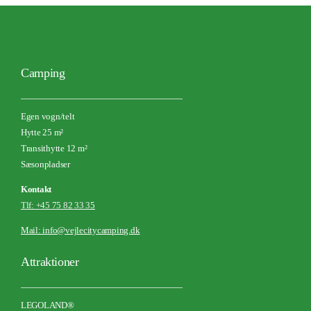
Camping
Egen vogn/telt
Hytte 25 m²
Transithytte 12 m²
Sæsonpladser
Kontakt
Tlf: +45 75 82 33 3
5
Mail: info@vejlecitycamping.dk
Attraktioner
LEGOLAND®